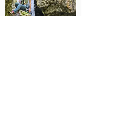
Edinstven pustolovski park v
soteski Srnica pri Bovcu
Pošlji povpraševanje
Ledina 1, Bovec - Slovenija