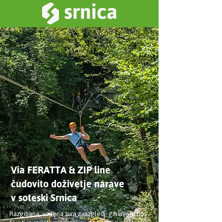
Via FERATTA & ZIP line
čudovito doživetje narave
v soteski Srnica
Razgibana, vodena tura z razgledi, gibanjem po