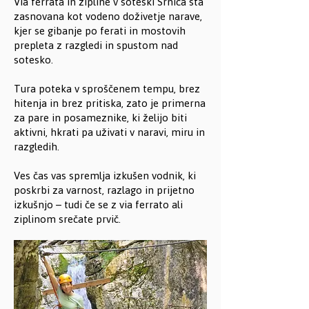
Via ferrata in zipline v soteski Srnica sta
zasnovana kot vodeno doživetje narave,
kjer se gibanje po ferati in mostovih
prepleta z razgledi in spustom nad
sotesko.
Tura poteka v sproščenem tempu, brez
hitenja in brez pritiska, zato je primerna
za pare in posameznike, ki želijo biti
aktivni, hkrati pa uživati v naravi, miru in
razgledih.
Ves čas vas spremlja izkušen vodnik, ki
poskrbi za varnost, razlago in prijetno
izkušnjo – tudi če se z via ferrato ali
ziplinom srečate prvič.