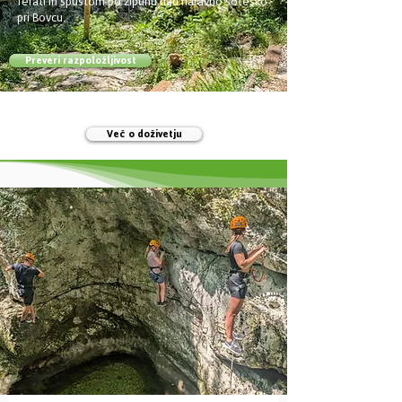
ferati in spustom po ziplinu nad naravno sotesko
pri Bovcu.
Preveri razpoložljivost
Več o doživetju