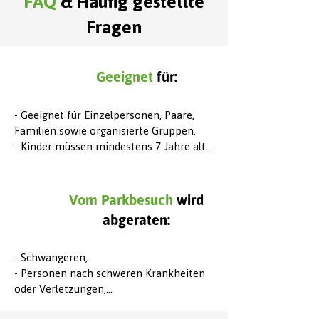
FAQ
&
Häufig gestellte
Fragen
Geeignet
für:
- Geeignet für Einzelpersonen, Paare, 
Familien sowie organisierte Gruppen.

- Kinder müssen mindestens 7 Jahre alt 
sein und eine Greifhöhe von 140–150 cm 
erreichen.

Vom Parkbesuch
wird
Kinder bis zum Alter von 15 Jahren 
abgeraten:
dürfen an der Aktivität ausschließlich in 
Begleitung eines Elternteils oder 
gesetzlichen Vormunds teilnehmen.
- Schwangeren,

- Personen nach schweren Krankheiten 
oder Verletzungen,

- Personen mit eingeschränkter 