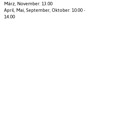
März, November: 13.00
April, Mai, September, Oktober:
10.00 -
14.00
Juni, Juli, August:
10.00 - 14.00 - 17.00
* Größere geschlossene Gruppen nach
Vereinbarung
Preisliste
Erwachsene: 35,00€
Kinder bis 15 Jahre: 30,00€
Inklusive:
Ausrüstung – Guide – Transport