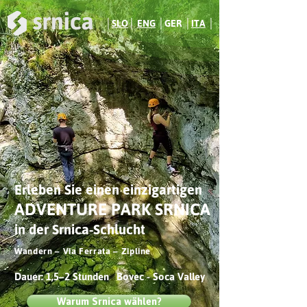
│
SLO
│
ENG
│
GER
│
ITA
│
Erleben Sie einen einzigartigen
ADVENTURE PARK SRNICA
in der Srnica-Schlucht
Wandern – Via Ferrata – Zipline
Dauer: 1,5–2 Stunden
Bovec - Soca Valley
Warum Srnica wählen?