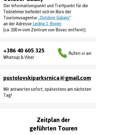
Regeln und Teilnahmebedingungen 
eingehängt ist.

Der Informationspunkt und Treffpunkt für die
vertraut ist und diesen zustimmt.

- Die gesamte Kletterroute sowie die 
Teilnehmer befindet sich im Büro der
Tourismusagentur
Ausrüstung werden regelmäßig überprüft 
„Outdoor Galaxy“
an der Adresse
Für minderjährige Teilnehmer (unter 18 
Ledina 1, Bovec
und entsprechen den europäischen 
(ca. 100 m vom Zentrum von Bovec entfernt).
Jahren) wird die Erklärung von den Eltern 
Sicherheitsstandards.

oder gesetzlichen Vormündern 
unterzeichnet.
Ihre Sicherheit hat für uns oberste 
+386 40 605 325
Priorität – Sie genießen das Erlebnis, wir 
Rufen si an
Whatsup & Viber
kümmern uns um den Rest!
pustolovskiparksrnica@gmail.com
Wir antworten sofort, spätestens am nächsten
Tag!
Zeitplan der
geführten Touren