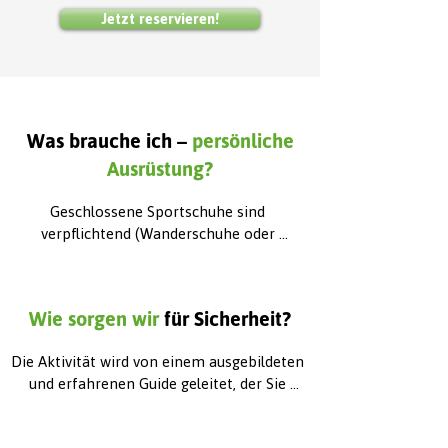
Mobilität,

Jetzt reservieren!
- Personen unter dem Einfluss von 
Alkohol oder anderen psychoaktiven 
Substanzen.

Die Teilnahme an der Aktivität ist für 
Personen unter dem Einfluss von 
Was brauche ich –
persönliche
Alkohol oder anderen psychoaktiven 
Ausrüstung?
Substanzen verboten.
Geschlossene Sportschuhe sind 
verpflichtend (Wanderschuhe oder 
hochwertige Sportschuhe) sowie 
Schutzkleidung, die den aktuellen 
Wetterbedingungen und der Jahreszeit 
Wie sorgen wir
für Sicherheit?
entspricht (Pullover, Oberbekleidung, 
Windjacke).
Die Aktivität wird von einem ausgebildeten 
und erfahrenen Guide geleitet, der Sie 
während des gesamten Erlebnisses 
begleitet und betreut. Vor dem Einstieg in 