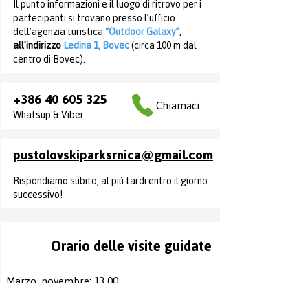
Il punto informazioni e il luogo di ritrovo per i
- L’intero percorso di arrampicata e 
condizioni di partecipazione e di 
partecipanti si trovano presso l’ufficio
l’attrezzatura sono regolarmente 
accettarle.

dell’agenzia turistica
“Outdoor Galaxy”
,
controllati e conformi agli standard di 
all’indirizzo
Ledina 1, Bovec
(circa 100 m dal
sicurezza europei.

Per i partecipanti minorenni (fino a 18 
centro di Bovec).
anni), la dichiarazione deve essere 
La vostra sicurezza è la nostra massima 
firmata dai genitori o dal tutore legale.
+386 40 605 325
priorità — voi godetevi l’esperienza, al 
Chiamaci
Whatsup & Viber
resto pensiamo noi!
pustolovskiparksrnica@gmail.com
Rispondiamo subito, al più tardi entro il giorno
successivo!
Orario delle visite guidate
Marzo, novembre: 13.00
Aprile, maggio, settembre, ottobre: 10.00 –