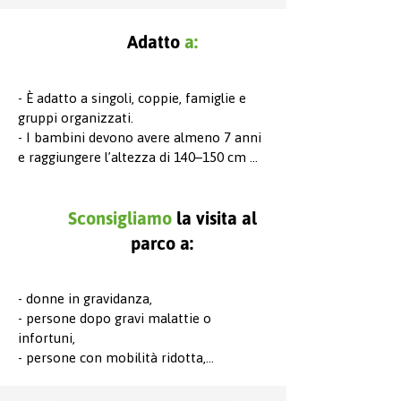
Adatto
a:
- È adatto a singoli, coppie, famiglie e 
gruppi organizzati.

- I bambini devono avere almeno 7 anni 
e raggiungere l’altezza di 140–150 cm 
(mano alzata).

Sconsigliamo
la visita al
I bambini fino ai 15 anni di età possono 
partecipare all’attività esclusivamente se 
parco a:
accompagnati dai genitori o da un tutore 
legale.
- donne in gravidanza,

- persone dopo gravi malattie o 
infortuni,

- persone con mobilità ridotta,

- persone sotto l’influenza di alcol o 
altre sostanze psicoattive.
