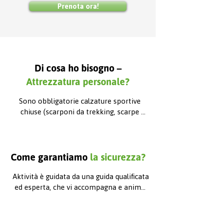
Prenota ora!
La partecipazione all’attività è vietata 
alle persone sotto l’influenza di alcol o di 
altre sostanze psicoattive.
Di cosa ho bisogno –
Attrezzatura personale?
Sono obbligatorie calzature sportive 
chiuse (scarponi da trekking, scarpe 
sportive di qualità) e abbigliamento 
protettivo adatto alle condizioni 
meteorologiche e alla stagione (felpa, 
giacca esterna, giacca antivento).
Come garantiamo
la sicurezza?
Aktività è guidata da una guida qualificata 
ed esperta, che vi accompagna e anima 
l’esperienza dal punto di incontro fino al 
rientro. Prima dell’ingresso nella gola, la 