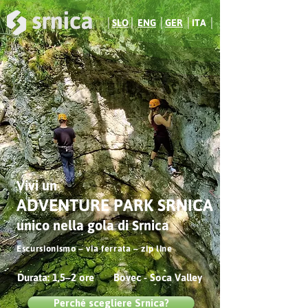
│
SLO
│
ENG
│
GER
│
ITA
│
Vivi un
ADVENTURE PARK SRNICA
unico nella gola di Srnica
Escursionismo – via ferrata – zip line
Durata: 1,5–2 ore
Bovec - Soca Valley
Perché scegliere Srnica?